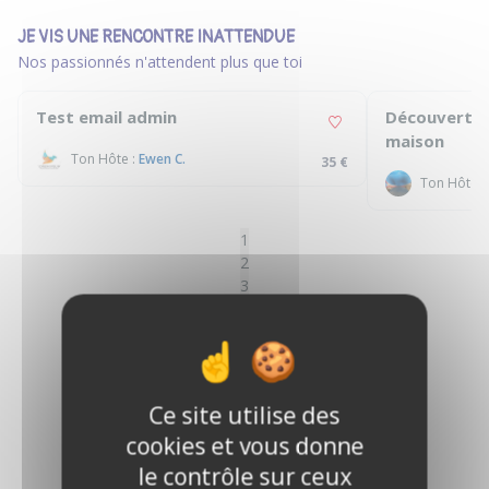
JE VIS UNE RENCONTRE INATTENDUE
Nos passionnés n'attendent plus que toi
Test email admin
Découverte d
maison
Ton Hôte :
Ewen C.
35 €
Ton Hôte :
1
2
3
4
5
6
7
8
Ce site utilise des
9
cookies et vous donne
10
11
le contrôle sur ceux