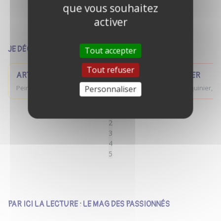
que vous souhaitez
VOIR TOUTES LES ANNONCES
activer
JE DÉCOUVRE LES ANNONCES PAR UNIVERS
Tout accepter
Tout refuser
ART
MÉTIER
Personnaliser
Peinture, musique, photographie...
Maroquinier, cé
1
2
3
4
5
PAR ICI LA LECTURE : LE MAG DES PASSIONNÉS