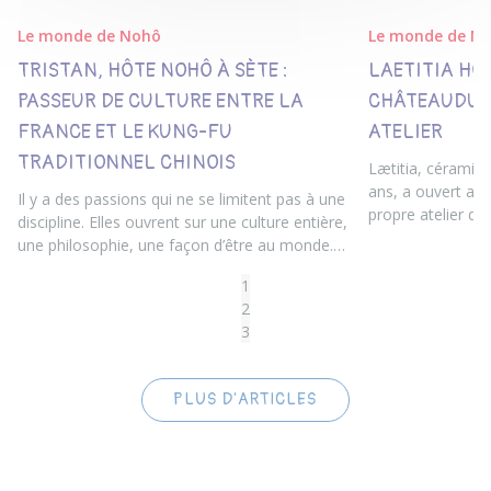
Le monde de Nohô
Le monde de N
TRISTAN, HÔTE NOHÔ À SÈTE :
LAETITIA HÔ
PASSEUR DE CULTURE ENTRE LA
CHÂTEAUDUN
FRANCE ET LE KUNG-FU
ATELIER
TRADITIONNEL CHINOIS
Lætitia, céramis
ans, a ouvert au
Il y a des passions qui ne se limitent pas à une
propre atelier d
discipline. Elles ouvrent sur une culture entière,
où elle crée, ens
une philosophie, une façon d’être au monde.
veulent mettre le
Pour Tristan, le Kung-fu est tout cela à la fois.
1
2
3
PLUS D'ARTICLES