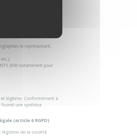
evenir MEMBRE : adresse
miter son accès au SERVICE,
’un PARTAGE DE PASSION et à
graphies le représentant,
tc.).
MENTS (RIB notamment pour
e et légitime. Conformément à
s fournit une synthèse
égale (article 6 RGPD)
t légitime de la société