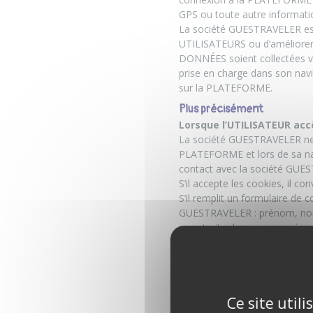
GPS ou toute autre informati
La société GUESTRAVELER est é
UTILISATEURS ou d’améliorer 
DONNÉES soient collectées via
prise en charge dans son navi
sur la PLATEFORME.
Plus précisément
Lorsque l’UTILISATEUR ac
La société GUESTRAVELER ne c
PLATEFORME et lors de sa navi
contact avec la société GUES
S’il accepte les cookies, il c
S’il remplit un formulaire de 
GUESTRAVELER : prénom, nom,
pour traiter le message, rép
la société GUESTRAVELER les u
l’UTILISATEUR et de répondre 
Lorsque l’UTILISATEUR so
L’UTILISATEUR est invité à f
Ce site util
DONNÉES sont exigées.