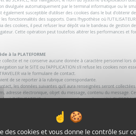
on divulguée automatiquement par le terminal informatique ou le smar
galement susceptible d’utiliser des cookies dans le but d’obtenir de
les fonctionnalités des supports. Dans l’hypothèse où l’UTILISATEUR
 des cookies, il peut refuser leur dépôt via le bandeau de gestion de
gateur. Cette opération peut toutefois altérer les performances et fo
cède à la PLATEFORME
ollecte et ne conserve aucune donnée à caractère personnel lors de
gation sur le SITE ou l’APPLICATION s’il refuse les cookies non essen
TRAVELER via le formulaire de contact.
onvient de se reporter à la rubrique correspondante.
contact, les données suivantes qu’il aura renseignées seront collectées
 adresse électronique, objet du message, contenu du message. Ce
ondre à l’UTILISATEUR et seront conservées par la société GUESTRA
tilise à d’autres fins que celles de conserver une trace, de manière
à ses obligations légales et règlementaires.
uhaite devenir MEMBRE
ournir des DONNÉES en remplissant un formulaire d’ouverture de COM
ise des cookies et vous donne le contrôle sur 