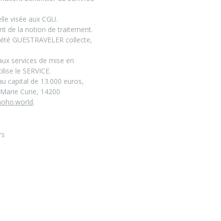
elle visée aux CGU.
nt de la notion de traitement.
ociété GUESTRAVELER collecte,
 aux services de mise en
lise le SERVICE.
u capital de 13.000 euros,
 Marie Curie, 14200
oho.world
.
rs