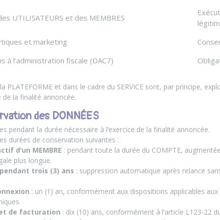
Exécut
des UTILISATEURS et des MEMBRES
légiti
lytiques et marketing
Conse
s à l’administration fiscale (DAC7)
Obliga
a PLATEFORME et dans le cadre du SERVICE sont, par principe, exploi
e la finalité annoncée.
ervation des DONNÉES
pendant la durée nécessaire à l’exercice de la finalité annoncée.
s durées de conservation suivantes :
ctif d’un MEMBRE
: pendant toute la durée du COMPTE, augmentée 
gale plus longue.
pendant trois (3) ans
: suppression automatique après relance s
onnexion
: un (1) an, conformément aux dispositions applicables aux
niques.
t de facturation
: dix (10) ans, conformément à l’article L123-22