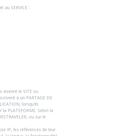
t au SERVICE :
visitent le SITE ou
inscrivent à un PARTAGE DE
LICATION, lorsqu’ils
ur la PLATEFORME. Selon la
é GUESTRAVELER, ou sur le
 IP, les références de leur
, la langue, la fonctionnalité