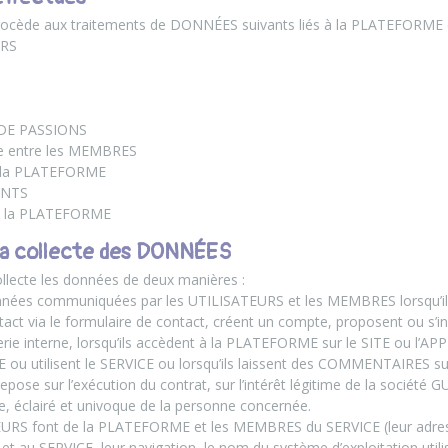
cède aux traitements de DONNÉES suivants liés à la PLATEFORME e
URS
 DE PASSIONS
ie entre les MEMBRES
r la PLATEFORME
ENTS
de la PLATEFORME
 la collecte des DONNÉES
lecte les données de deux manières :
onnées communiquées par les UTILISATEURS et les MEMBRES lorsqu’ils 
act via le formulaire de contact, créent un compte, proposent ou s’
rie interne, lorsqu’ils accèdent à la PLATEFORME sur le SITE ou l’APP
ou utilisent le SERVICE ou lorsqu’ils laissent des COMMENTAIRES s
i repose sur l’exécution du contrat, sur l’intérêt légitime de la sociét
e, éclairé et univoque de la personne concernée.
EURS font de la PLATEFORME et les MEMBRES du SERVICE (leur adresse
au SERVICE, leur navigation, le nom du système d’exploitation utilisé