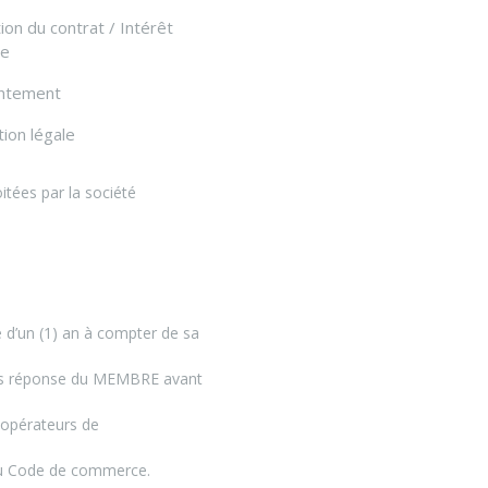
ion du contrat / Intérêt
me
ntement
tion légale
tées par la société
d’un (1) an à compter de sa
ans réponse du MEMBRE avant
 opérateurs de
 du Code de commerce.