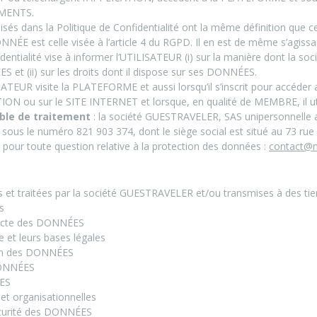
EMENTS.
isés dans la Politique de Confidentialité ont la même définition que c
ONNÉE est celle visée à l’article 4 du RGPD. Il en est de même s’agissa
identialité vise à informer l’UTILISATEUR (i) sur la manière dont la s
S et (ii) sur les droits dont il dispose sur ses DONNÉES.
ISATEUR visite la PLATEFORME et aussi lorsqu’il s’inscrit pour accéder
ION ou sur le SITE INTERNET et lorsque, en qualité de MEMBRE, il uti
able de traitement
: la société GUESTRAVELER, SAS unipersonnelle a
sous le numéro 821 903 374, dont le siège social est situé au 73 rue
t pour toute question relative à la protection des données :
contact@n
et traitées par la société GUESTRAVELER et/ou transmises à des tie
s
llecte des DONNÉES
te et leurs bases légales
ion des DONNÉES
DONNÉES
ÉES
et organisationnelles
écurité des DONNÉES