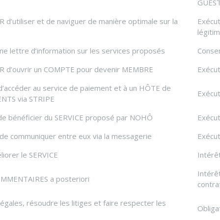
GUES
d’utiliser et de naviguer de manière optimale sur la
Exécut
légiti
ne lettre d’information sur les services proposés
Conse
UR d’ouvrir un COMPTE pour devenir MEMBRE
Exécut
accéder au service de paiement et à un HÔTE de
Exécut
ENTS via STRIPE
e bénéficier du SERVICE proposé par NOHÔ
Exécut
e communiquer entre eux via la messagerie
Exécut
liorer le SERVICE
Intérê
Intérê
COMMENTAIRES a posteriori
contra
égales, résoudre les litiges et faire respecter les
Obliga