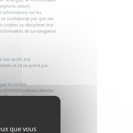
tphone utilisé).
s informations sur les
 ne souhaiterait pas que ses
s cookies ou désactiver leur
nctionnalités de sa navigation
 son accès à la
tiels et s’il ne prend pas
 par la société
s DONNÉES seront utilisées
VELER pendant un an sans que
 sécurisée, du message de
PTE qui indique quelles
ceux que vous