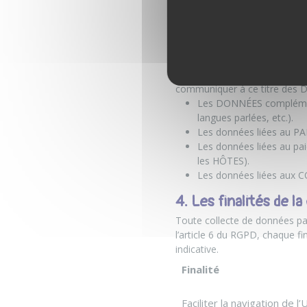
La société GUESTRAVELER col
électronique, prénom, nom, d
L’UTILISATEUR peut choisir 
en particulier pour la réser
Lorsque le MEMBRE utilise 
Le MEMBRE est invité à prop
communiquer à ce titre des D
Les DONNÉES complémenta
langues parlées, etc.).
Les données liées au P
Les données liées au p
les HÔTES).
Les données liées aux
4. Les finalités de l
Toute collecte de données pa
l’article 6 du RGPD, chaque fi
indicative.
Finalité
Faciliter la navigation de