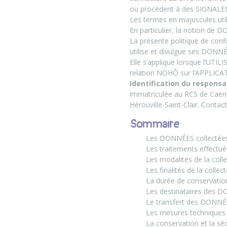
ou procèdent à des SIGNAL
Les termes en majuscules util
En particulier, la notion de D
La présente politique de conf
utilise et divulgue ses DONNÉE
Elle s’applique lorsque l’UTIL
relation NOHÔ sur l’APPLICAT
Identification du respons
immatriculée au RCS de Caen 
Hérouville-Saint-Clair. Contac
Sommaire
Les DONNÉES collectées 
Les traitements effectué
Les modalités de la co
Les finalités de la collec
La durée de conservat
Les destinataires des 
Le transfert des DONN
Les mesures techniques 
La conservation et la s