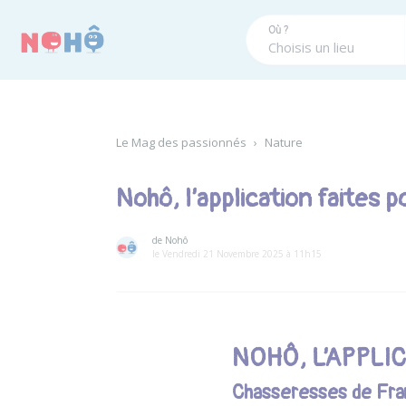
Panneau de gestion des cookies
Où ?
Le Mag des passionnés
›
Nature
Nohô, l’application faites 
de Nohô
le Vendredi 21 Novembre 2025 à 11h15
NOHÔ, L’APPLI
Chasseresses de Fran