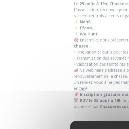
Le
25 août à 19h
,
Chassere
L’association, reconnue pou
rassembler trois acteurs enga
🔸
Nohô
,
🔸
Efaun
,
🔸
We Hunt
🎯 Ensemble, nous présente
chasse
:
• Innovation et outils pour le
• Transmission des savoir-fai
• Valorisation des territoires 
📣 Ce webinaire s’adresse à 
renouvellement de la chasse.
Un rendez-vous à ne pas manq
engagé.
📌
Inscription gratuite ma
📅
RDV le 25 août à 19h
pou
orchestré par
Chasseresses