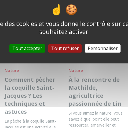
1h15
ise des cookies et vous donne le contrôle sur 
souhaitez activer
Ces articles peuvent aussi t'intéresser
Tout accepter
Tout refuser
Personnaliser
Nature
Nature
Comment pêcher
À la rencontre de
la coquille Saint-
Mathilde,
Jacques ? Les
agricultrice
techniques et
passionnée de Lin
astuces
Si vous aimez la nature, vous
savez à quel point elle peut
La pêche à la coquille Saint-
ressourcer, émerveiller et
Jacques est une activité à la