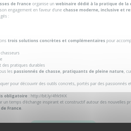
sses de France
organise un
webinaire dédié à la pratique de la
r son engagement en faveur d’une
chasse moderne, inclusive et r
gés :
rons
trois solutions concrètes et complémentaires
pour accomp
s chasseurs
re
et des pratiques durables
tous les
passionnés de chasse
,
pratiquants de pleine nature
, cu
uer pour découvrir des outils concrets, portés par des passionnés e
is obligatoire
:
http://bit.ly/4frk9KK
r un temps d’échange inspirant et constructif autour des nouvelles p
 de France
.
NE PAS LOUPER LE WEBINAIRE !