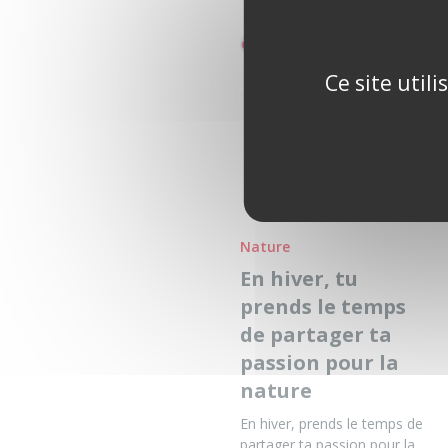
de Nohô
le Vendredi 21 Novembre 2025 à 1
Ce site util
Nature
En hiver, tu
prends le temps
de partager ta
passion pour la
nature
En hiver, prends le temps de
partager ta passion pour la