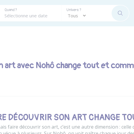
Quand ?
Univers ?
RECHE
on art avec Nohô change tout et comm
RE DÉCOUVRIR SON ART CHANGE TO
mais faire découvrir son art, c’est une autre dimension : celle
n vécue à plusieurs. Sur Nohô, on voit naître chaque jour d