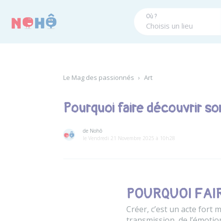
Panneau de gestion des cookies
Où ?
Le Mag des passionnés
›
Art
Pourquoi faire découvrir s
de Nohô
le Vendredi 21 Novembre 2025 à 10h28
POURQUOI FAI
Créer, c’est un acte fort 
transmission, de l’émotio