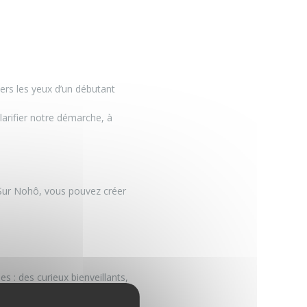
vers les yeux d’un débutant
larifier notre démarche, à
.Sur Nohô, vous pouvez créer
 : des curieux bienveillants,