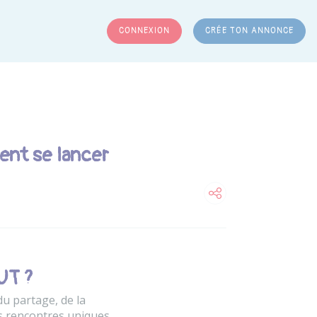
CONNEXION
CRÉE TON ANNONCE
RCHER
ent se lancer
UT ?
 du partage, de la
es rencontres uniques