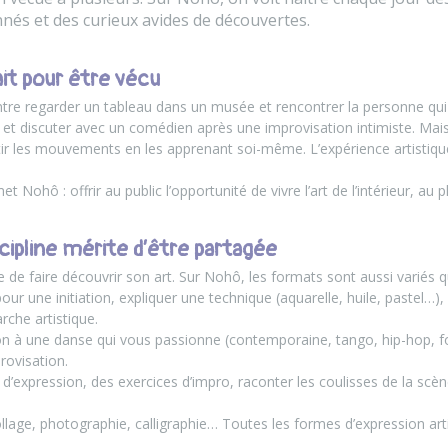
nnés et des curieux avides de découvertes.
ait pour être vécu
ntre regarder un tableau dans un musée et rencontrer la personne qui l
et discuter avec un comédien après une improvisation intimiste. Mai
ir les mouvements en les apprenant soi-même. L’expérience artistique
Nohô : offrir au public l’opportunité de vivre l’art de l’intérieur, au p
cipline mérite d’être partagée
e de faire découvrir son art. Sur Nohô, les formats sont aussi variés 
 pour une initiation, expliquer une technique (aquarelle, huile, pastel…)
che artistique.
ion à une danse qui vous passionne (contemporaine, tango, hip-hop, fo
rovisation.
x d’expression, des exercices d’impro, raconter les coulisses de la scè
ollage, photographie, calligraphie… Toutes les formes d’expression art