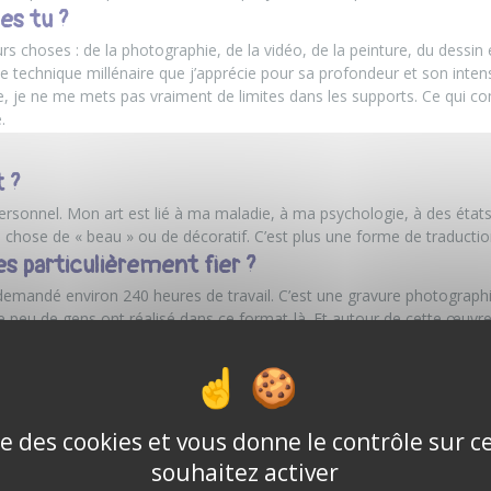
es tu ?
eurs choses : de la photographie, de la vidéo, de la peinture, du dessin 
une technique millénaire que j’apprécie pour sa profondeur et son inte
bre, je ne me mets pas vraiment de limites dans les supports. Ce qui c
.
t ?
ersonnel. Mon art est lié à ma maladie, à ma psychologie, à des états
chose de « beau » ou de décoratif. C’est plus une forme de traductio
s particulièrement fier ?
 demandé environ 240 heures de travail. C’est une gravure photographiq
 peu de gens ont réalisé dans ce format-là. Et autour de cette œuvre, 
n ami m’a même dit qu’il avait ressenti une présence particulière, comm
aujourd’hui ?
lutôt que de rêves. Je pense que dès qu’on réalise un rêve, il cesse d’e
ise des cookies et vous donne le contrôle sur 
voir exposer dans des lieux reconnus.
souhaitez activer