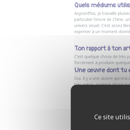
Quels médiums utilis
Aujourd’hui, je travaille plusi
particulier l’encre de Chine, 
univers visuel. C’est assez li
exprimer à un moment donné
Ton rapport à ton ar
C’est quelque chose de très p
forcément à produire quelque 
Une œuvre dont tu e
Oui. Il y a une œuvre qui m’a
très précis, quelque chose que
interprétations très fortes. U
à un compositeur russe.
Ton rêve ou objectif 
Je préfère parler d’objectifs p
Ce site util
de vivre de mon art et de pou