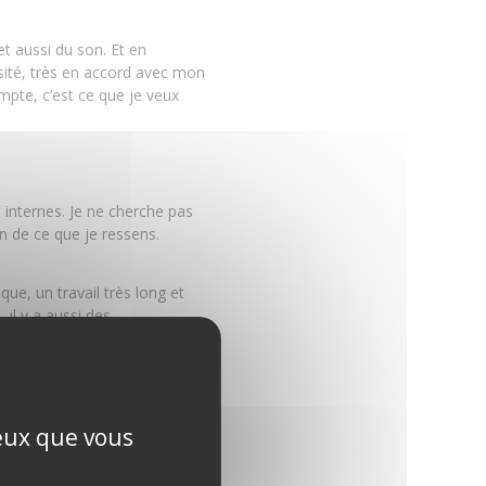
et aussi du son. Et en
nsité, très en accord avec mon
ompte, c’est ce que je veux
 internes. Je ne cherche pas
n de ce que je ressens.
ue, un travail très long et
il y a aussi des
e une sorte d’inspiration liée
n être un. Mon objectif, c’est
ceux que vous