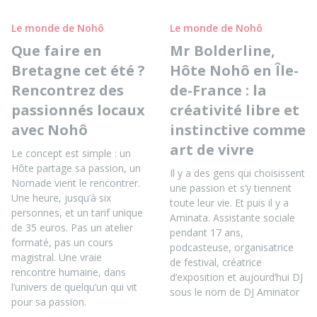
Le monde de Nohô
Le monde de Nohô
Que faire en
Mr Bolderline,
Bretagne cet été ?
Hôte Nohô en Île-
Rencontrez des
de-France : la
passionnés locaux
créativité libre et
avec Nohô
instinctive comme
art de vivre
Le concept est simple : un
Hôte partage sa passion, un
Il y a des gens qui choisissent
Nomade vient le rencontrer.
une passion et s’y tiennent
Une heure, jusqu’à six
toute leur vie. Et puis il y a
personnes, et un tarif unique
Aminata. Assistante sociale
de 35 euros. Pas un atelier
pendant 17 ans,
formaté, pas un cours
podcasteuse, organisatrice
magistral. Une vraie
de festival, créatrice
rencontre humaine, dans
d’exposition et aujourd’hui DJ
l’univers de quelqu’un qui vit
sous le nom de DJ Aminator
pour sa passion.