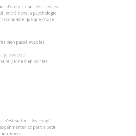
ones d’ombre, dans les silences
if, ancré dans la psychologie
 y reconnaître quelque chose
très bien passé avec les
e je traverse
ire. J’aime bien voir les
a s’est surtout développé
xpérimenter. Et petit à petit,
 autrement.