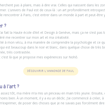
cherchent pas à plaire, mais à dire vrai. Celles qui naissent dans les z
er. L’univers de Paul est de ceux-là : un art profondément introspect
 le rencontrer à Paris, c’est entrer dans un monde à part et peut-être
r ?
 J’ai fait la Haute école d’Art et Design à Genève, mais ça ne s’est pas 
eféré me recentrer sur mon art et ma créativité.
ès lié à mon vécu, à ma manière de comprendre la psychologie et ce qu
qui est beaucoup dans le noir et blanc, dans quelque chose de très bina
ée, très contrastée.
et c’est là que je propose mes expériences sur
Nohô
.
DÉCOUVRIR L'ANNONCE DE PAUL
à l’art ?
ssez tôt, ma mère m’a mis un pinceau en main très jeune. Ensuite, c
moins bien. À un moment, il y a eu un déclic. J’ai commencé à créer, à e
m’exprimer, de poser des choses que je ne savais pas forcément dire